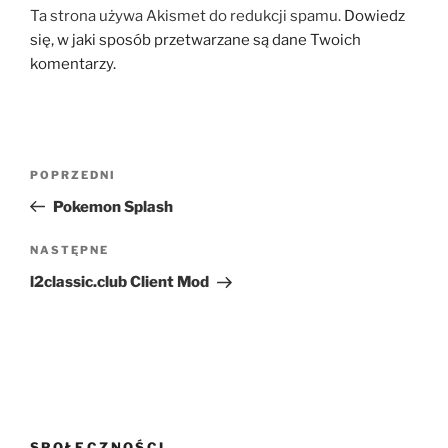
Ta strona używa Akismet do redukcji spamu.
Dowiedz
się, w jaki sposób przetwarzane są dane Twoich
komentarzy.
Nawigacja
Poprzedni
POPRZEDNI
wpisu
wpis
Pokemon Splash
Następny
NASTĘPNE
wpis
l2classic.club Client Mod
SPOŁECZNOŚCI