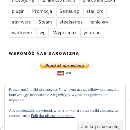
oszczędzaj
panierka z ciasta
piers z kurczaka
plugin
Promocja
Samsung
star lord
star wars
Steam
steelseries
tanie gry
warframe
wp
Wyprzedaż
youtube
WSPOMÓŻ NAS DAROWIZNĄ
Prywatność i pliki ciasteczka: Ta witryna używa plików ciasteczek.
Kontynuując korzystanie z tej witryny, wyrażasz zgodę na ich
używanie.
Aby dowiedzieć się więcej, w tym jak kontrolować pliki ciasteczka,
Dumnie wspierane przez WordPress
zobacz tutaj:
Polityka plików ciasteczka