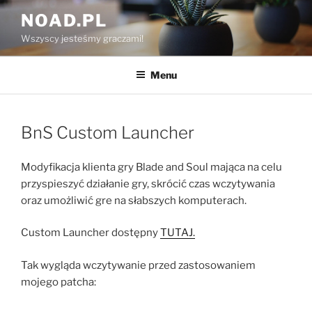
Przejdź
NOAD.PL
do
Wszyscy jesteśmy graczami!
treści
Menu
BnS Custom Launcher
Modyfikacja klienta gry Blade and Soul mająca na celu
przyspieszyć działanie gry, skrócić czas wczytywania
oraz umożliwić gre na słabszych komputerach.
Custom Launcher dostępny
TUTAJ.
Tak wygląda wczytywanie przed zastosowaniem
mojego patcha: