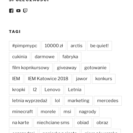
Facebook
YouTube
Twitch
TAGI
#pimpmypc
10000 zł
arctis
be quiet!
cukinia
darmowe
fabryka
film kopnkursowy
giveaway
gotowanie
IEM
IEM Katowice 2018
jawor
konkurs
kropki
l2
Lenovo
Letnia
letnia wyprzedaż
lol
marketing
mercedes
minecraft
morele
msi
nagrody
na karte
niechciane sms
obiad
obraz