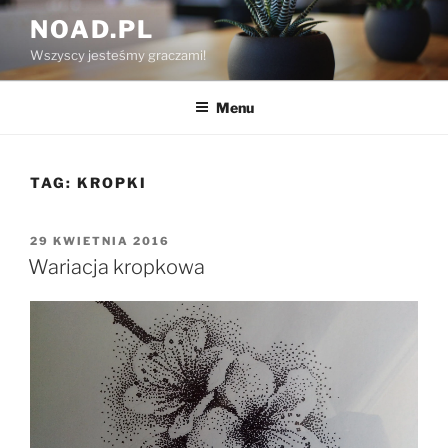
Przejdź
NOAD.PL
do
Wszyscy jesteśmy graczami!
treści
Menu
TAG:
KROPKI
OPUBLIKOWANE
29 KWIETNIA 2016
W
Wariacja kropkowa