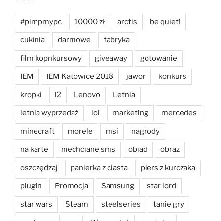
#pimpmypc
10000 zł
arctis
be quiet!
cukinia
darmowe
fabryka
film kopnkursowy
giveaway
gotowanie
IEM
IEM Katowice 2018
jawor
konkurs
kropki
l2
Lenovo
Letnia
letnia wyprzedaż
lol
marketing
mercedes
minecraft
morele
msi
nagrody
na karte
niechciane sms
obiad
obraz
oszczędzaj
panierka z ciasta
piers z kurczaka
plugin
Promocja
Samsung
star lord
star wars
Steam
steelseries
tanie gry