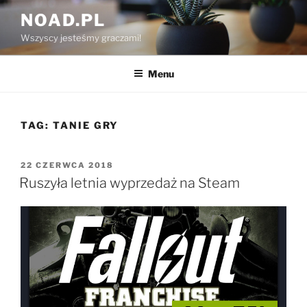
Przejdź
NOAD.PL
do
Wszyscy jesteśmy graczami!
treści
Menu
TAG:
TANIE GRY
OPUBLIKOWANE
22 CZERWCA 2018
W
Ruszyła letnia wyprzedaż na Steam