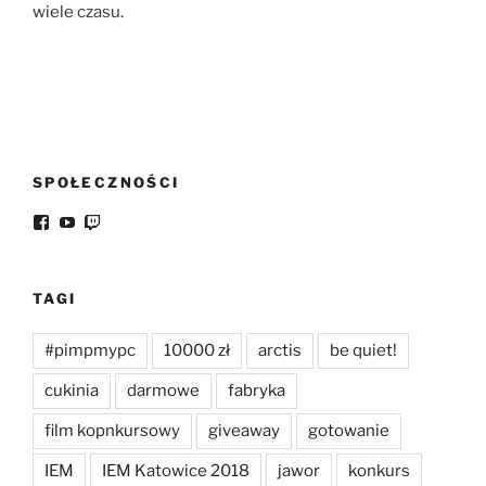
wiele czasu.
SPOŁECZNOŚCI
Facebook
YouTube
Twitch
TAGI
#pimpmypc
10000 zł
arctis
be quiet!
cukinia
darmowe
fabryka
film kopnkursowy
giveaway
gotowanie
IEM
IEM Katowice 2018
jawor
konkurs