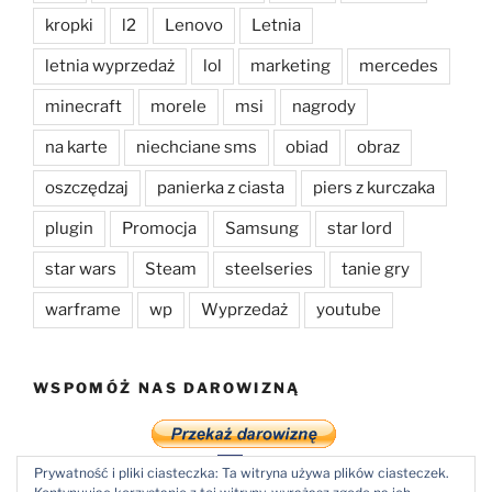
kropki
l2
Lenovo
Letnia
letnia wyprzedaż
lol
marketing
mercedes
minecraft
morele
msi
nagrody
na karte
niechciane sms
obiad
obraz
oszczędzaj
panierka z ciasta
piers z kurczaka
plugin
Promocja
Samsung
star lord
star wars
Steam
steelseries
tanie gry
warframe
wp
Wyprzedaż
youtube
WSPOMÓŻ NAS DAROWIZNĄ
Prywatność i pliki ciasteczka: Ta witryna używa plików ciasteczek.