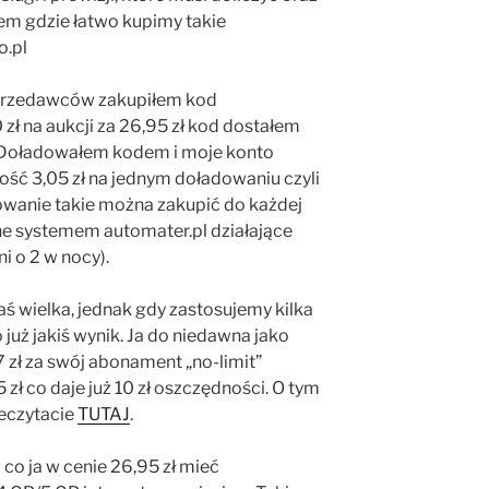
cem gdzie łatwo kupimy takie
o.pl
przedawców zakupiłem kod
zł na aukcji za 26,95 zł kod dostałem
. Doładowałem kodem i moje konto
ność 3,05 zł na jednym doładowaniu czyli
owanie takie można zakupić do każdej
ne systemem automater.pl działające
 o 2 w nocy).
ś wielka, jednak gdy zastosujemy kilka
uż jakiś wynik. Ja do niedawna jako
 zł za swój abonament „no-limit”
ł co daje już 10 zł oszczędności. O tym
zeczytacie
TUTAJ
.
co ja w cenie 26,95 zł mieć