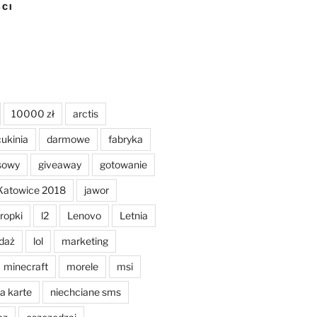
CI
ch
10000 zł
arctis
cukinia
darmowe
fabryka
sowy
giveaway
gotowanie
Katowice 2018
jawor
ropki
l2
Lenovo
Letnia
edaż
lol
marketing
minecraft
morele
msi
a karte
niechciane sms