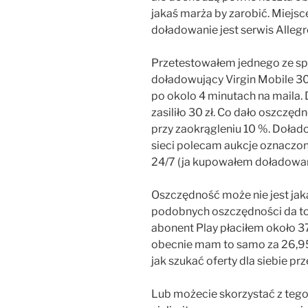
jakaś marża by zarobić. Miejs
doładowanie jest serwis Allegr
Przetestowałem jednego ze s
doładowujący Virgin Mobile 30 
po okolo 4 minutach na maila
zasiliło 30 zł. Co dało oszczęd
przy zaokrągleniu 10 %. Doład
sieci polecam aukcje oznaczo
24/7 (ja kupowałem doładowani
Oszczędność może nie jest jaka
podobnych oszczędności da to j
abonent Play płaciłem około 37
obecnie mam to samo za 26,95 z
jak szukać oferty dla siebie pr
Lub możecie skorzystać z tego 