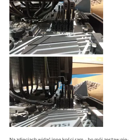
Na zdjęciach widać inne kości ram – bo mój zestaw nie-