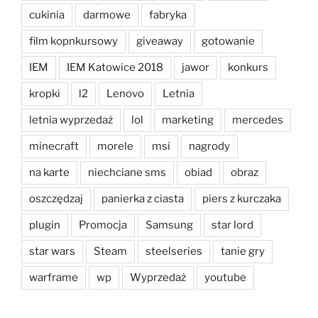
cukinia
darmowe
fabryka
film kopnkursowy
giveaway
gotowanie
IEM
IEM Katowice 2018
jawor
konkurs
kropki
l2
Lenovo
Letnia
letnia wyprzedaż
lol
marketing
mercedes
minecraft
morele
msi
nagrody
na karte
niechciane sms
obiad
obraz
oszczędzaj
panierka z ciasta
piers z kurczaka
plugin
Promocja
Samsung
star lord
star wars
Steam
steelseries
tanie gry
warframe
wp
Wyprzedaż
youtube