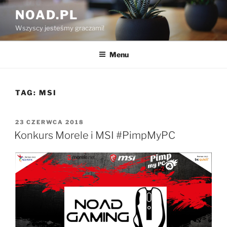
Przejdź
NOAD.PL
do
Wszyscy jesteśmy graczami!
treści
Menu
TAG:
MSI
OPUBLIKOWANE
23 CZERWCA 2018
W
Konkurs Morele i MSI #PimpMyPC