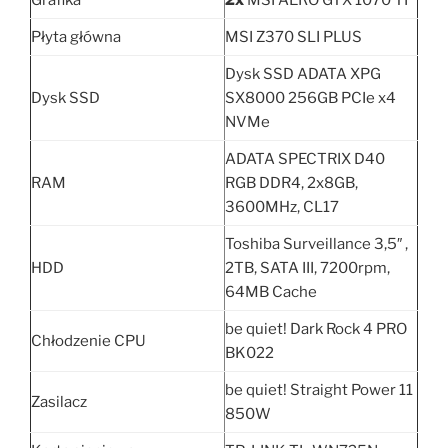
Grafika
2x
MSI AERO GTX 1070 TI
Płyta główna
MSI Z370 SLI PLUS
Dysk SSD ADATA XPG
Dysk SSD
SX8000 256GB PCIe x4
NVMe
ADATA SPECTRIX D40
RAM
RGB DDR4, 2x8GB,
3600MHz, CL17
Toshiba Surveillance 3,5″ ,
HDD
2TB, SATA III, 7200rpm,
64MB Cache
be quiet! Dark Rock 4 PRO
Chłodzenie CPU
BK022
be quiet! Straight Power 11
Zasilacz
850W