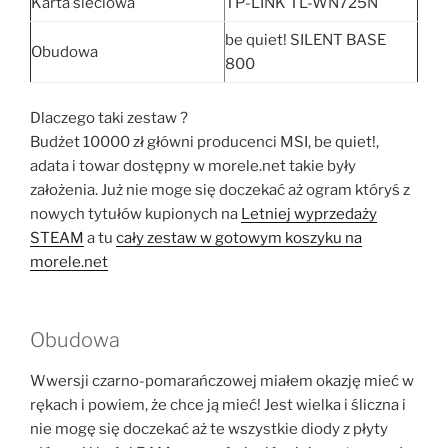
Karta sieciowa
TP-LINK TL-WN725N
be quiet! SILENT BASE
Obudowa
800
Dlaczego taki zestaw ?
Budżet 10000 zł główni producenci MSI, be quiet!,
adata i towar dostępny w morele.net takie były
założenia. Już nie moge się doczekać aż ogram któryś z
nowych tytułów kupionych na
Letniej wyprzedaży
STEAM
a tu
cały zestaw w gotowym koszyku na
morele.net
Obudowa
Wwersji czarno-pomarańczowej miałem okazję mieć w
rękach i powiem, że chce ją mieć! Jest wielka i śliczna i
nie mogę się doczekać aż te wszystkie diody z płyty