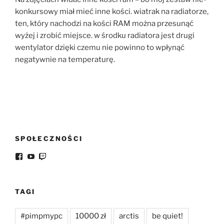
konkursowy miał mieć inne kości. wiatrak na radiatorze,
ten, który nachodzi na kości RAM można przesunąć
wyżej i zrobić miejsce. w środku radiatora jest drugi
wentylator dzięki czemu nie powinno to wpłynąć
negatywnie na temperaturę.
SPOŁECZNOŚCI
Facebook
YouTube
Twitch
TAGI
#pimpmypc
10000 zł
arctis
be quiet!