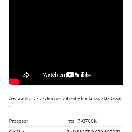
Zestaw który złożyłem na potrzeby konkursu składa się
z:
Procesor
Intel i7-8700K