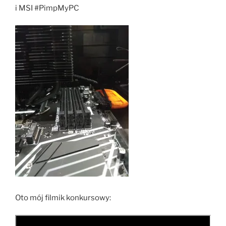
i MSI #PimpMyPC
Oto mój filmik konkursowy: