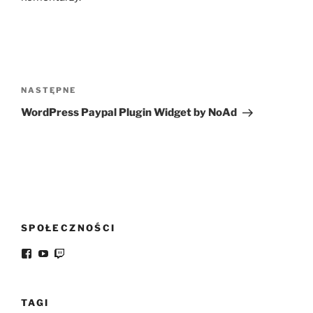
Nawigacja
wpisu
Następny
NASTĘPNE
wpis
WordPress Paypal Plugin Widget by NoAd
SPOŁECZNOŚCI
Facebook
YouTube
Twitch
TAGI