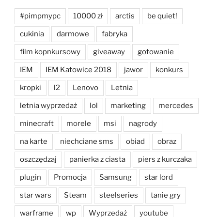
#pimpmypc
10000 zł
arctis
be quiet!
cukinia
darmowe
fabryka
film kopnkursowy
giveaway
gotowanie
IEM
IEM Katowice 2018
jawor
konkurs
kropki
l2
Lenovo
Letnia
letnia wyprzedaż
lol
marketing
mercedes
minecraft
morele
msi
nagrody
na karte
niechciane sms
obiad
obraz
oszczędzaj
panierka z ciasta
piers z kurczaka
plugin
Promocja
Samsung
star lord
star wars
Steam
steelseries
tanie gry
warframe
wp
Wyprzedaż
youtube