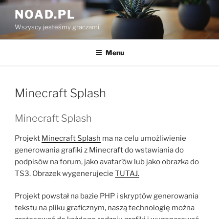
Przejdź
NOAD.PL
do
Wszyscy jesteśmy graczami!
treści
Menu
Minecraft Splash
Minecraft Splash
Projekt
Minecraft Splash
ma na celu umożliwienie
generowania grafiki z Minecraft do wstawiania do
podpisów na forum, jako avatar’ów lub jako obrazka do
TS3. Obrazek wygenerujecie
TUTAJ.
Projekt powstał na bazie PHP i skryptów generowania
tekstu na pliku graficznym, naszą technologię można