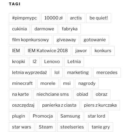
TAGI
#pimpmypc
10000 zł
arctis
be quiet!
cukinia
darmowe
fabryka
film kopnkursowy
giveaway
gotowanie
IEM
IEM Katowice 2018
jawor
konkurs
kropki
l2
Lenovo
Letnia
letnia wyprzedaż
lol
marketing
mercedes
minecraft
morele
msi
nagrody
na karte
niechciane sms
obiad
obraz
oszczędzaj
panierka z ciasta
piers z kurczaka
plugin
Promocja
Samsung
star lord
star wars
Steam
steelseries
tanie gry