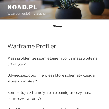
Przejdź
NOAD.PL
do
Wszyscy jesteśmy graczami!
treści
Menu
Warframe Profiler
Masz problem ze spamiętaniem co już masz wbite na
30 range ?
Odwiedzasz dojo i nie wiesz które schematy kupić a
które już miałeś ?
Kompletujesz frame’y ale nie pamiętasz czy masz
neuro czy systemy?