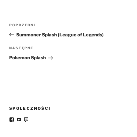
Nawigacja
Poprzedni
POPRZEDNI
wpisu
wpis
Summoner Splash (League of Legends)
Następny
NASTĘPNE
wpis
Pokemon Splash
SPOŁECZNOŚCI
Facebook
YouTube
Twitch